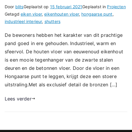
Door
blits
Geplaatst op
15 februari 2021
Geplaatst in
Projecten
Getagd
eiken vloer
,
eikenhouten vloer
,
hongaarse punt
,
industrieel interieur
,
shutters
De bewoners hebben het karakter van dit prachtige
pand goed in ere gehouden. Industrieel, warm en
sfeervol. De houten vloer van eeuwenoud eikenhout
is een mooie tegenhanger van de zwarte stalen
deuren en de betonnen vloer. Door de vloer in een
Hongaarse punt te leggen, krijgt deze een stoere
uitstraling.Met als exclusief detail de bronzen […]
Lees verder