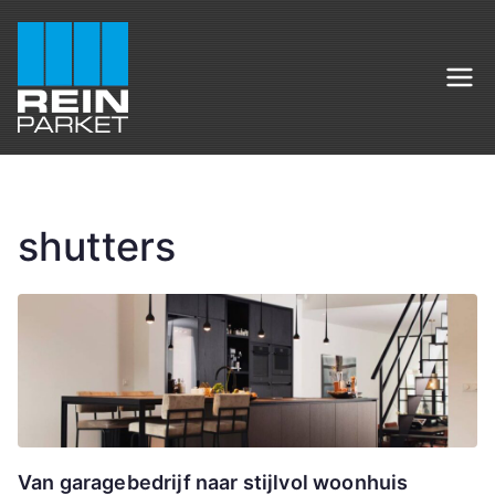
Ga
naar
de
Rein Parket
Sfeervol wonen begint bij Rein Parket
inhoud
shutters
Van garagebedrijf naar stijlvol woonhuis