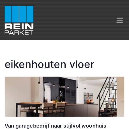
Ga
naar
de
Rein Parket
Sfeervol wonen begint bij Rein Parket
inhoud
eikenhouten vloer
Van garagebedrijf naar stijlvol woonhuis