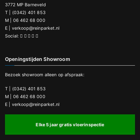
3772 MP Barneveld
d
T | (0342) 401 853
l
M | 06 462 68 000
e
E |
verkoop@reinparket.nl
e
Social:
g
t
Openingstijden Showroom
e
l
Bezoek showroom alleen op afspraak:
a
t
T | (0342) 401 853
e
M | 06 462 68 000
n
E | verkoop@reinparket.nl
.
Elke 5 jaar gratis vloerinspectie