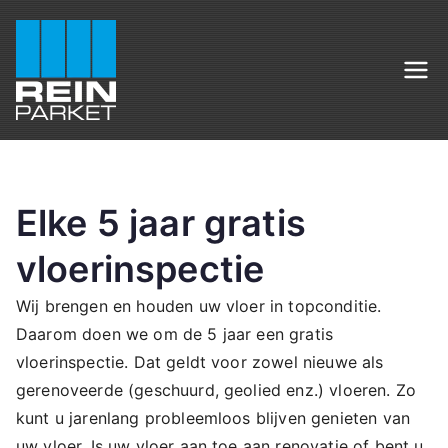
Ga
naar
de
Rein Parket
Sfeervol wonen begint bij Rein Parket
inhoud
Elke 5 jaar gratis
vloerinspectie
Wij brengen en houden uw vloer in topconditie.
Daarom doen we om de 5 jaar een gratis
vloerinspectie. Dat geldt voor zowel nieuwe als
gerenoveerde (geschuurd, geolied enz.) vloeren. Zo
kunt u jarenlang probleemloos blijven genieten van
uw vloer. Is uw vloer aan toe aan renovatie of bent u