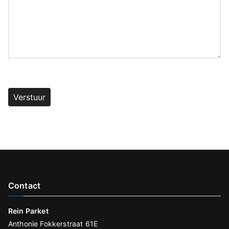
G
e
li
e
v
e
d
it
Contact
v
e
Rein Parket
Anthonie Fokkerstraat 61E
l