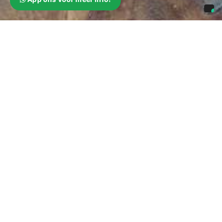
Contact
Rein Parket
Anthonie Fokkerstraat 61E
3772 MP Barneveld
T | (0342) 401 853
M | 06 462 68 000
E |
verkoop@reinparket.nl
Social: