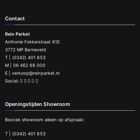
e
d
Contact
it
v
Rein Parket
e
Anthonie Fokkerstraat 61E
l
3772 MP Barneveld
d
T | (0342) 401 853
l
M | 06 462 68 000
e
E |
verkoop@reinparket.nl
e
Social:
g
t
Openingstijden Showroom
e
l
Bezoek showroom alleen op afspraak:
a
t
T | (0342) 401 853