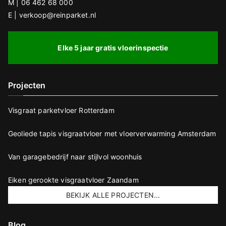
e
M | 06 462 68 000
E | verkoop@reinparket.nl
n
.
Elke 5 jaar gratis vloerinspectie
Projecten
Visgraat parketvloer Rotterdam
Geoliede tapis visgraatvloer met vloerverwarming Amsterdam
Van garagebedrijf naar stijlvol woonhuis
Eiken gerookte visgraatvloer Zaandam
BEKIJK ALLE PROJECTEN...
Blog