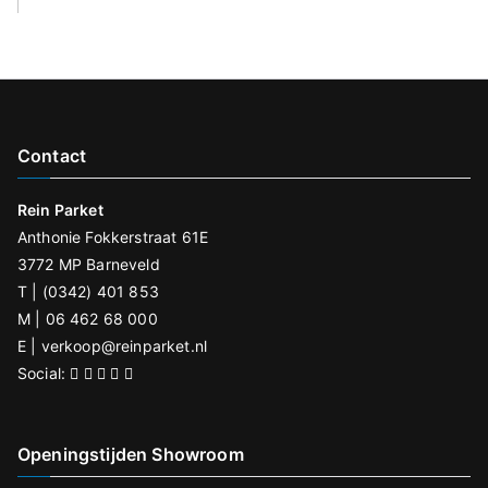
li
e
v
e
d
Contact
it
v
Rein Parket
e
Anthonie Fokkerstraat 61E
l
3772 MP Barneveld
d
T | (0342) 401 853
l
M | 06 462 68 000
e
E |
verkoop@reinparket.nl
e
Social:
g
t
Openingstijden Showroom
e