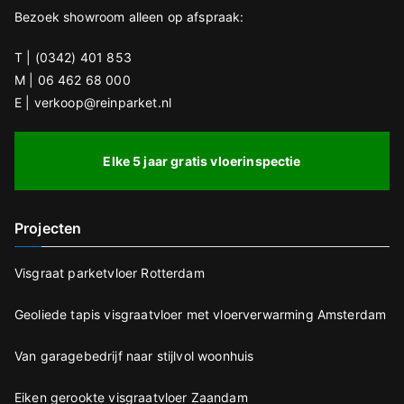
l
Bezoek showroom alleen op afspraak:
a
t
T | (0342) 401 853
e
M | 06 462 68 000
E | verkoop@reinparket.nl
n
.
Elke 5 jaar gratis vloerinspectie
Projecten
Visgraat parketvloer Rotterdam
Geoliede tapis visgraatvloer met vloerverwarming Amsterdam
Van garagebedrijf naar stijlvol woonhuis
Eiken gerookte visgraatvloer Zaandam