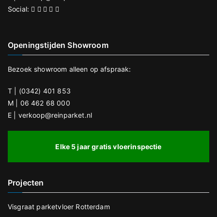
e
Social:
g
t
Openingstijden Showroom
e
l
Bezoek showroom alleen op afspraak:
a
t
T | (0342) 401 853
e
M | 06 462 68 000
E | verkoop@reinparket.nl
n
.
Elke 5 jaar gratis vloerinspectie
Projecten
Visgraat parketvloer Rotterdam