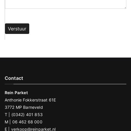
G
e
li
e
v
e
d
Contact
it
v
Rein Parket
e
Anthonie Fokkerstraat 61E
l
3772 MP Barneveld
d
T | (0342) 401 853
l
M | 06 462 68 000
e
E |
verkoop@reinparket.nl